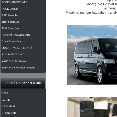
V
ip ara
ROCK SANATÇILARI
Sanatçı ve Gruplar i
Samsun, I
ROCK Grupları
Misafirleriniz için havaalanı transf
RAP Sanatçıları
THM Sanatçıları
TSM Sanatçıları
FANTAZİ SANATÇILARI
DJ ve Prodüktörler
SUNUCU VE MODERATÖR
RUS SANATÇI ve DJ
YABANCI DJ (Avrupa)
YABANCI SANATÇI (Avrupa)
RAP MÜZİK SANATÇILARI
CEZA
EZHEL
GAZAPİZM
KHONTKAR