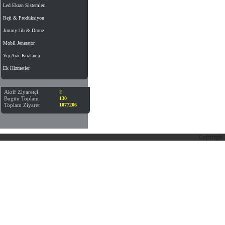
Led Ekran Sistemleri
Reji & Prodüksiyon
Jimmy Jib & Drone
Mobil Jenerator
Vip Arac Kiralama
Ek Hizmetler
Aktif Ziyaretçi
2
Bugün Toplam
130
Toplam Ziyaret
1077206
Copyright 