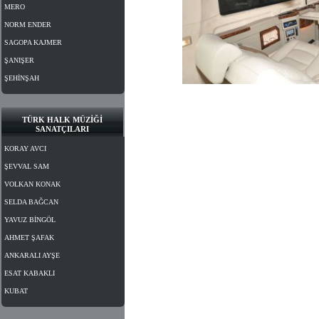
MERO
NORM ENDER
SAGOPA KAJMER
ŞANIŞER
ŞEHİNŞAH
Vip araç kiralama_fiyatlari_günlük vip araç kirala
alabilirsiniz. Vip mercedes vito,
araç kiralama, v
TÜRK HALK MÜZİĞİ
SANATÇILARI
Vip araç kiralama samsun,
vip araç kiralama or
KORAY AVCI
minibüs kiralama, vip kiralama,
vip vito kiralama
Ankara, vip araç kiralama fiyatları, vip araç kiral
ŞEVVAL SAM
kiralama İstanbul, antalya vip araç kiralama, kony
kiralama, vip oto kiralama Ankara, elazığ vip oto 
VOLKAN KONAK
SELDA BAĞCAN
YAVUZ BİNGÖL
AHMET ŞAFAK
ANKARALI AYŞE
ESAT KABAKLI
KUBAT