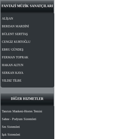
FANTAZİ MÜZİK SANATÇILARI
ALİŞAN
BERDAN MARDİNİ
BÜLENT SERTTAŞ
CENGİZ KURTOĞLU
EBRU GÜNDEŞ
FERMAN TOPRAK
HAKAN ALTUN
SERKAN KAYA
YILDIZ TİLBE
DİĞER HIZMETLER
Tanıtım Mankeni-Hostes Temini
Sahne - Podyum Sistemleri
Ses Sistemleri
Işık Sistemleri