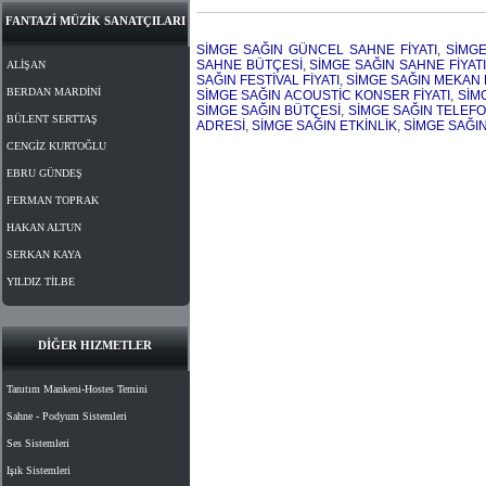
FANTAZİ MÜZİK SANATÇILARI
SİMGE SAĞIN GÜNCEL SAHNE FİYATI
,
SİMGE
SAHNE BÜTÇESİ
,
SİMGE SAĞIN SAHNE FİYATI
ALİŞAN
SAĞIN FESTİVAL FİYATI
,
SİMGE SAĞIN MEKAN F
BERDAN MARDİNİ
SİMGE SAĞIN ACOUSTİC KONSER FİYATI
,
SİM
SİMGE SAĞIN BÜTÇESİ
,
SİMGE SAĞIN TELEF
BÜLENT SERTTAŞ
ADRESİ
,
SİMGE SAĞIN ETKİNLİK
,
SİMGE SAĞIN
CENGİZ KURTOĞLU
EBRU GÜNDEŞ
FERMAN TOPRAK
HAKAN ALTUN
SERKAN KAYA
YILDIZ TİLBE
DİĞER HIZMETLER
Tanıtım Mankeni-Hostes Temini
Sahne - Podyum Sistemleri
Ses Sistemleri
Işık Sistemleri