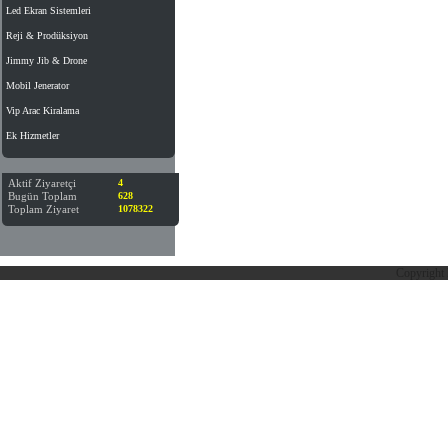
Led Ekran Sistemleri
Reji & Prodüksiyon
Jimmy Jib & Drone
Mobil Jenerator
Vip Arac Kiralama
Ek Hizmetler
Aktif Ziyaretçi
4
Bugün Toplam
628
Toplam Ziyaret
1078322
Copyright 