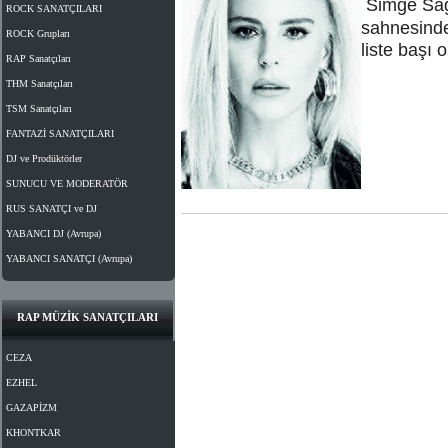
Simge Sağı
ROCK SANATÇILARI
sahnesinde
ROCK Grupları
liste başı 
RAP Sanatçıları
THM Sanatçıları
TSM Sanatçıları
FANTAZİ SANATÇILARI
DJ ve Prodüktörler
SUNUCU VE MODERATÖR
RUS SANATÇI ve DJ
YABANCI DJ (Avrupa)
YABANCI SANATÇI (Avrupa)
RAP MÜZİK SANATÇILARI
CEZA
EZHEL
GAZAPİZM
KHONTKAR