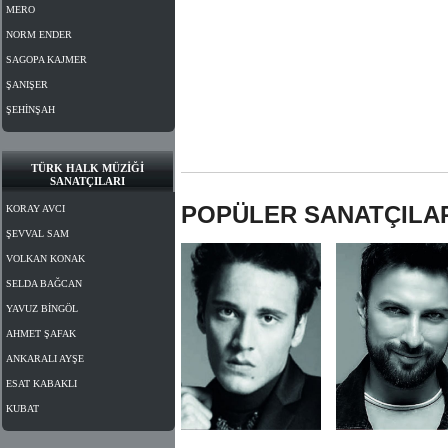
MERO
NORM ENDER
SAGOPA KAJMER
ŞANIŞER
ŞEHİNŞAH
TÜRK HALK MÜZİĞİ
SANATÇILARI
POPÜLER SANATÇILA
KORAY AVCI
ŞEVVAL SAM
VOLKAN KONAK
SELDA BAĞCAN
YAVUZ BİNGÖL
AHMET ŞAFAK
ANKARALI AYŞE
ESAT KABAKLI
KUBAT