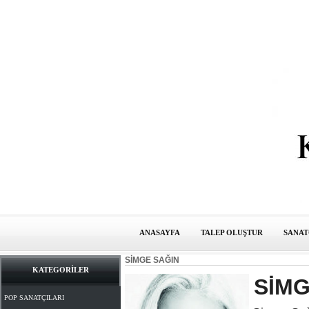
ANASAYFA
TALEP OLUŞTUR
SANAT
SİMGE SAĞIN
KATEGORİLER
SİMG
POP SANATÇILARI