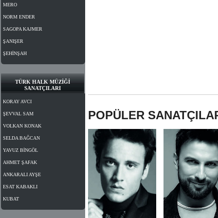
MERO
NORM ENDER
SAGOPA KAJMER
ŞANIŞER
ŞEHİNŞAH
TÜRK HALK MÜZİĞİ
SANATÇILARI
KORAY AVCI
POPÜLER SANATÇILA
ŞEVVAL SAM
VOLKAN KONAK
SELDA BAĞCAN
YAVUZ BİNGÖL
AHMET ŞAFAK
ANKARALI AYŞE
ESAT KABAKLI
KUBAT