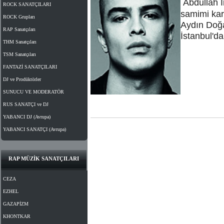
Abdullah İ
ROCK SANATÇILARI
samimi kara
ROCK Grupları
Aydın Doğa
RAP Sanatçıları
İstanbul'd
THM Sanatçıları
TSM Sanatçıları
FANTAZİ SANATÇILARI
DJ ve Prodüktörler
SUNUCU VE MODERATÖR
RUS SANATÇI ve DJ
YABANCI DJ (Avrupa)
YABANCI SANATÇI (Avrupa)
RAP MÜZİK SANATÇILARI
CEZA
EZHEL
GAZAPİZM
KHONTKAR