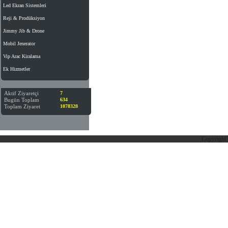
Led Ekran Sistemleri
Reji & Prodüksiyon
Jimmy Jib & Drone
Mobil Jenerator
Vip Arac Kiralama
Ek Hizmetler
Aktif Ziyaretçi
7
Bugün Toplam
634
Toplam Ziyaret
1078328
Copyright 