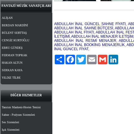
FANTAZİ MÜZİK SANATÇILARI
ALİŞAN
ABDULLAH İNAL GÜNCEL SAHNE FİYATI
,
AB
BERDAN MARDİNİ
ABDULLAH İNAL SAHNE BÜTÇESİ
,
ABDULLAH 
ABDULLAH İNAL FİYATI
,
ABDULLAH İNAL FESTİ
BÜLENT SERTTAŞ
İLETİŞİMİ
,
ABDULLAH İNAL MENAJER İLETİŞİM
CENGİZ KURTOĞLU
ABDULLAH İNAL RESMİ MENAJER
,
ABDULL
ABDULLAH İNAL BOOKİNG MENAJERLİK
,
ABD
EBRU GÜNDEŞ
İNAL GÜNCEL FİYAT
,
FERMAN TOPRAK
Paylaş
Facebook
Twitter
Email
Gmail
LinkedIn
HAKAN ALTUN
SERKAN KAYA
YILDIZ TİLBE
DİĞER HIZMETLER
Tanıtım Mankeni-Hostes Temini
Sahne - Podyum Sistemleri
Ses Sistemleri
Işık Sistemleri