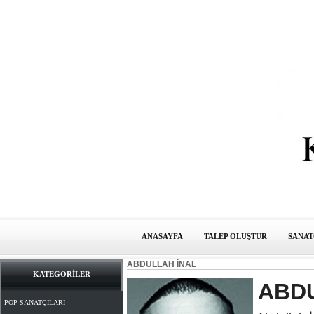
ANASAYFA
TALEP OLUŞTUR
SANAT
ABDULLAH İNAL
KATEGORİLER
ABD
POP SANATÇILARI