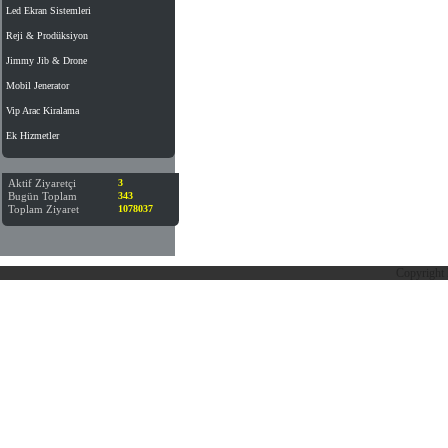
Led Ekran Sistemleri
Reji & Prodüksiyon
Jimmy Jib & Drone
Mobil Jenerator
Vip Arac Kiralama
Ek Hizmetler
Aktif Ziyaretçi
3
Bugün Toplam
343
Toplam Ziyaret
1078037
Copyright 