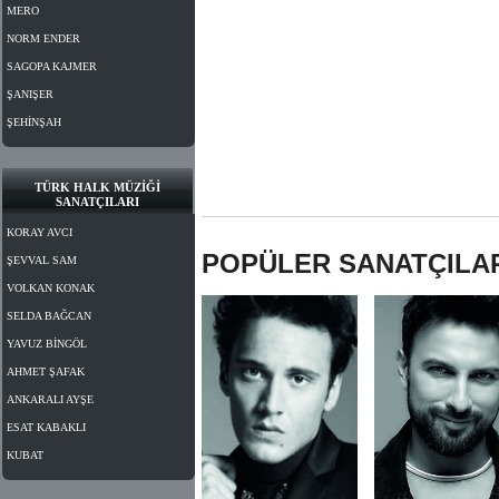
MERO
NORM ENDER
SAGOPA KAJMER
ŞANIŞER
ŞEHİNŞAH
TÜRK HALK MÜZİĞİ
SANATÇILARI
KORAY AVCI
POPÜLER SANATÇILA
ŞEVVAL SAM
VOLKAN KONAK
SELDA BAĞCAN
YAVUZ BİNGÖL
AHMET ŞAFAK
ANKARALI AYŞE
ESAT KABAKLI
KUBAT