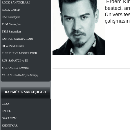
Erdem Kın
ROCK SANATÇILARI
besteci, a
ROCK Grupları
Üniversite
RAP Sanatçıları
çalışmasın
THM Sanatçıları
TSM Sanatçıları
FANTAZİ SANATÇILARI
DJ ve Prodüktörler
SUNUCU VE MODERATÖR
RUS SANATÇI ve DJ
YABANCI DJ (Avrupa)
YABANCI SANATÇI (Avrupa)
RAP MÜZİK SANATÇILARI
CEZA
EZHEL
GAZAPİZM
KHONTKAR