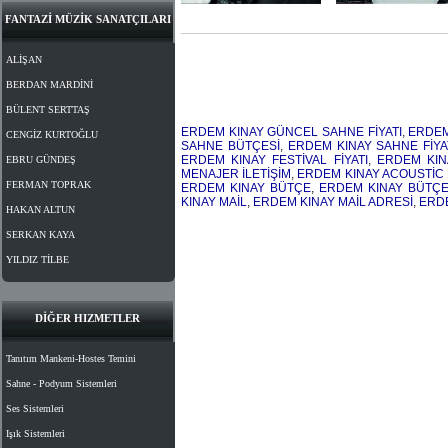
FANTAZİ MÜZİK SANATÇILARI
ALİŞAN
BERDAN MARDİNİ
BÜLENT SERTTAŞ
ERDEM KINAY GÜNCEL SAHNE FİYATI
,
ERDEM
CENGİZ KURTOĞLU
SAHNE BÜTÇESİ
,
ERDEM KINAY SAHNE FİYA
ERDEM KINAY FESTİVAL FİYATI
,
ERDEM KIN
EBRU GÜNDEŞ
MENAJER İLETİŞİM
,
ERDEM KINAY ACOUSTİC 
FERMAN TOPRAK
ERDEM KINAY BÜTÇE
,
ERDEM KINAY BÜTÇE
KINAY MAİL
,
ERDEM KINAY MAİL ADRESİ
,
ERDE
HAKAN ALTUN
SERKAN KAYA
YILDIZ TİLBE
DİĞER HIZMETLER
Tanıtım Mankeni-Hostes Temini
Sahne - Podyum Sistemleri
Ses Sistemleri
Işık Sistemleri