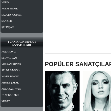
MERO
NORM ENDER
SAGOPA KAJMER
ŞANIŞER
ŞEHİNŞAH
TÜRK HALK MÜZİĞİ
SANATÇILARI
KORAY AVCI
ŞEVVAL SAM
POPÜLER SANATÇILA
VOLKAN KONAK
SELDA BAĞCAN
YAVUZ BİNGÖL
AHMET ŞAFAK
ANKARALI AYŞE
ESAT KABAKLI
KUBAT