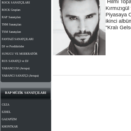
Hilmi Topa
ROCK SANATÇILARI
Kırmızıgül
ROCK Grupları
Piyasaya Ci
RAP Sanatçıları
ikinci alb
THM Sanatçıları
"Kralı Gel
TSM Sanatçıları
FANTAZİ SANATÇILARI
DJ ve Prodüktörler
SUNUCU VE MODERATÖR
RUS SANATÇI ve DJ
YABANCI DJ (Avrupa)
YABANCI SANATÇI (Avrupa)
RAP MÜZİK SANATÇILARI
CEZA
EZHEL
GAZAPİZM
KHONTKAR