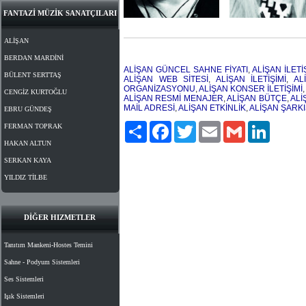
FANTAZİ MÜZİK SANATÇILARI
ALİŞAN
BERDAN MARDİNİ
ALİŞAN GÜNCEL SAHNE FİYATI
,
ALİŞAN İLETİ
BÜLENT SERTTAŞ
ALİŞAN WEB SİTESİ
,
ALİŞAN İLETİŞİMİ
,
AL
ORGANİZASYONU
,
ALİŞAN KONSER İLETİŞİMİ
,
CENGİZ KURTOĞLU
ALİŞAN RESMİ MENAJER
,
ALİŞAN BÜTÇE
,
ALİ
MAİL ADRESİ
,
ALİŞAN ETKİNLİK
,
ALİŞAN ŞARKI
EBRU GÜNDEŞ
Paylaş
Facebook
Twitter
Email
Gmail
LinkedIn
FERMAN TOPRAK
HAKAN ALTUN
SERKAN KAYA
YILDIZ TİLBE
DİĞER HIZMETLER
Tanıtım Mankeni-Hostes Temini
Sahne - Podyum Sistemleri
Ses Sistemleri
Işık Sistemleri