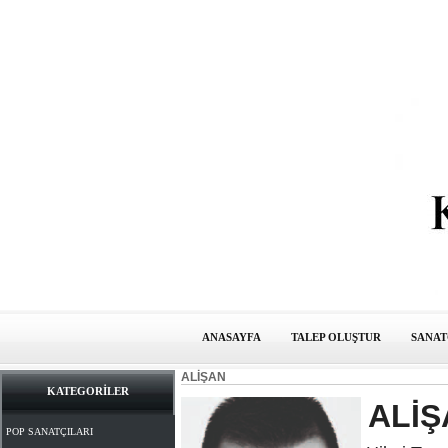
ANASAYFA
TALEP OLUŞTUR
SANAT
ALİŞAN
KATEGORİLER
ALİŞ
POP SANATÇILARI