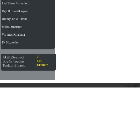
Led Ekran Sistemleri
Reji & Prodüksiyon
Jimmy Jib & Drone
Mobil Jenerator
Vip Arac Kiralama
Ek Hizmetler
Aktif Ziyaretçi
2
Bugün Toplam
415
Toplam Ziyaret
1078857
Copyright 