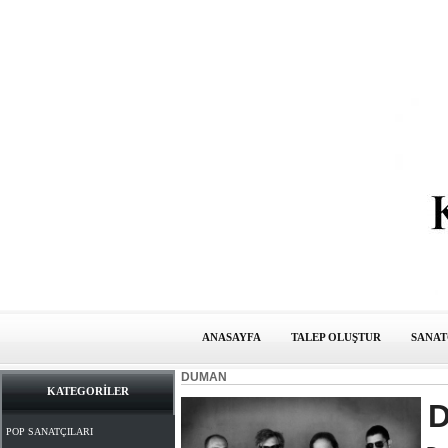
ANASAYFA
TALEP OLUŞTUR
SANAT
DUMAN
KATEGORİLER
POP SANATÇILARI