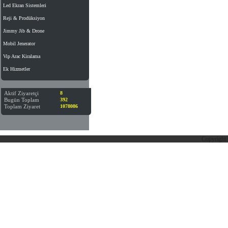
Led Ekran Sistemleri
Reji & Prodüksiyon
Jimmy Jib & Drone
Mobil Jenerator
Vip Arac Kiralama
Ek Hizmetler
Aktif Ziyaretçi
8
Bugün Toplam
392
Toplam Ziyaret
1078086
Copyright 