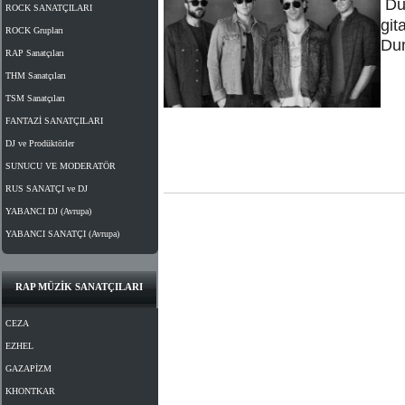
Du
ROCK SANATÇILARI
git
ROCK Grupları
Dum
RAP Sanatçıları
THM Sanatçıları
TSM Sanatçıları
FANTAZİ SANATÇILARI
DJ ve Prodüktörler
SUNUCU VE MODERATÖR
RUS SANATÇI ve DJ
YABANCI DJ (Avrupa)
YABANCI SANATÇI (Avrupa)
RAP MÜZİK SANATÇILARI
CEZA
EZHEL
GAZAPİZM
KHONTKAR