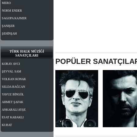
MERO
NORM ENDER
SAGOPA KAJMER
ŞANIŞER
ŞEHİNŞAH
TÜRK HALK MÜZİĞİ
SANATÇILARI
POPÜLER SANATÇILA
KORAY AVCI
ŞEVVAL SAM
VOLKAN KONAK
SELDA BAĞCAN
YAVUZ BİNGÖL
AHMET ŞAFAK
ANKARALI AYŞE
ESAT KABAKLI
KUBAT