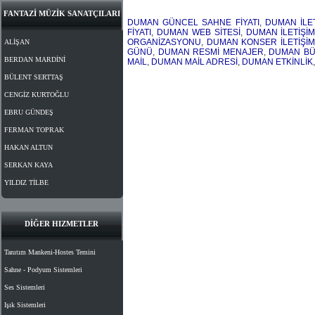
FANTAZİ MÜZİK SANATÇILARI
DUMAN GÜNCEL SAHNE FİYATI
,
DUMAN İLET
FİYATI
,
DUMAN WEB SİTESİ
,
DUMAN İLETİŞİM
ORGANİZASYONU
,
DUMAN KONSER İLETİŞİM
ALİŞAN
GÜNÜ
,
DUMAN RESMİ MENAJER
,
DUMAN BÜ
BERDAN MARDİNİ
MAİL
,
DUMAN MAİL ADRESİ
,
DUMAN ETKİNLİK
BÜLENT SERTTAŞ
CENGİZ KURTOĞLU
EBRU GÜNDEŞ
FERMAN TOPRAK
HAKAN ALTUN
SERKAN KAYA
YILDIZ TİLBE
DİĞER HIZMETLER
Tanıtım Mankeni-Hostes Temini
Sahne - Podyum Sistemleri
Ses Sistemleri
Işık Sistemleri