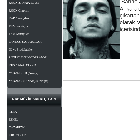
Sahne a
ROCK SANATÇILARI
Ankara'd
ROCK Grupları
çıkarta
RAP Sanatçıları
olarak t
THM Sanatçıları
içerisin
TSM Sanatçıları
FANTAZİ SANATÇILARI
DJ ve Prodüktörler
SUNUCU VE MODERATÖR
RUS SANATÇI ve DJ
YABANCI DJ (Avrupa)
YABANCI SANATÇI (Avrupa)
RAP MÜZİK SANATÇILARI
CEZA
EZHEL
GAZAPİZM
KHONTKAR