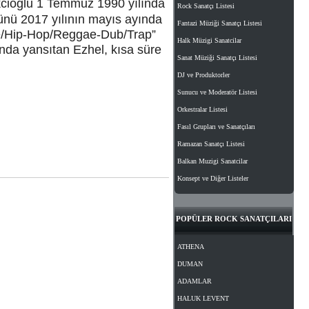
kcioğlu 1 Temmuz 1990 yılında
Rock Sanatçı Listesi
münü 2017 yılının mayıs ayında
Fantazi Müziği Sanatçı Listesi
ore/Hip-Hop/Reggae-Dub/Trap”
Halk Müzigi Sanatcilar
ında yansıtan Ezhel, kısa süre
Sanat Müziği Sanatçı Listesi
DJ ve Produktorler
Sunucu ve Moderatör Listesi
Orkestralar Listesi
Fasıl Grupları ve Sanatçıları
Ramazan Sanatçı Listesi
Balkan Muzigi Sanatcilar
Konsept ve Diğer Listeler
POPÜLER ROCK SANATÇILARI
ATHENA
DUMAN
ADAMLAR
HALUK LEVENT