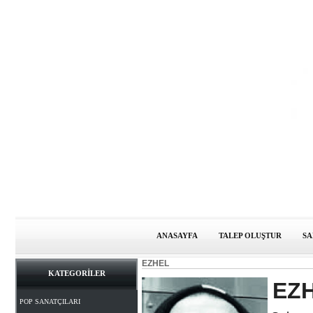
ANASAYFA
TALEP OLUŞTUR
SA
EZHEL
KATEGORİLER
EZ
POP SANATÇILARI