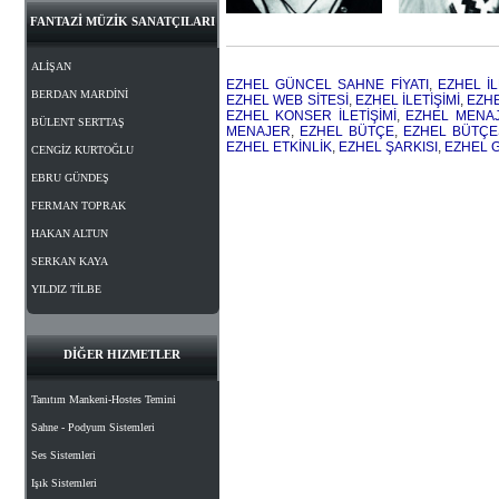
FANTAZİ MÜZİK SANATÇILARI
ALİŞAN
EZHEL GÜNCEL SAHNE FİYATI
,
EZHEL İL
BERDAN MARDİNİ
EZHEL WEB SİTESİ
,
EZHEL İLETİŞİMİ
,
EZH
EZHEL KONSER İLETİŞİMİ
,
EZHEL MENAJ
BÜLENT SERTTAŞ
MENAJER
,
EZHEL BÜTÇE
,
EZHEL BÜTÇE
EZHEL ETKİNLİK
,
EZHEL ŞARKISI
,
EZHEL G
CENGİZ KURTOĞLU
EBRU GÜNDEŞ
FERMAN TOPRAK
HAKAN ALTUN
SERKAN KAYA
YILDIZ TİLBE
DİĞER HIZMETLER
Tanıtım Mankeni-Hostes Temini
Sahne - Podyum Sistemleri
Ses Sistemleri
Işık Sistemleri