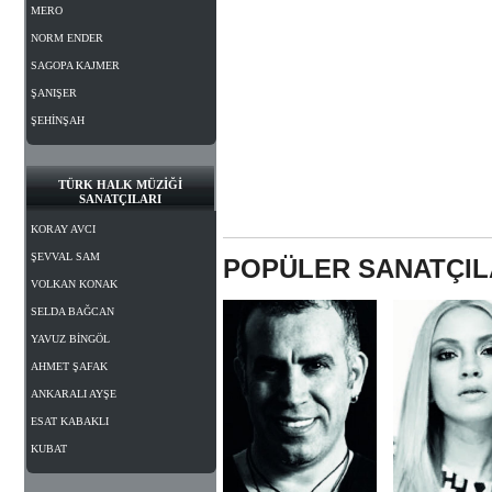
MERO
NORM ENDER
SAGOPA KAJMER
ŞANIŞER
ŞEHİNŞAH
TÜRK HALK MÜZİĞİ
SANATÇILARI
KORAY AVCI
ŞEVVAL SAM
POPÜLER SANATÇI
VOLKAN KONAK
SELDA BAĞCAN
YAVUZ BİNGÖL
AHMET ŞAFAK
ANKARALI AYŞE
ESAT KABAKLI
KUBAT