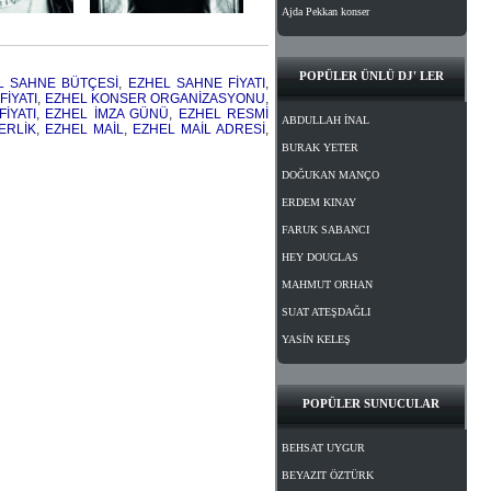
Ajda Pekkan konser
POPÜLER ÜNLÜ DJ' LER
L SAHNE BÜTÇESİ
,
EZHEL SAHNE FİYATI
,
FİYATI
,
EZHEL KONSER ORGANİZASYONU
,
İYATI
,
EZHEL İMZA GÜNÜ
,
EZHEL RESMİ
ABDULLAH İNAL
ERLİK
,
EZHEL MAİL
,
EZHEL MAİL ADRESİ
,
BURAK YETER
DOĞUKAN MANÇO
ERDEM KINAY
FARUK SABANCI
HEY DOUGLAS
MAHMUT ORHAN
SUAT ATEŞDAĞLI
YASİN KELEŞ
POPÜLER SUNUCULAR
BEHSAT UYGUR
BEYAZIT ÖZTÜRK