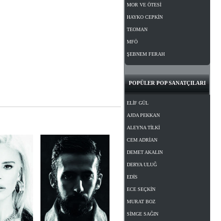
MOR VE ÖTESİ
HAYKO CEPKİN
TEOMAN
MFÖ
ŞEBNEM FERAH
POPÜLER POP SANATÇILARI
ELİF GÜL
AJDA PEKKAN
ALEYNA TİLKİ
CEM ADRİAN
DEMET AKALIN
DERYA ULUĞ
EDİS
ECE SEÇKİN
MURAT BOZ
SİMGE SAĞIN