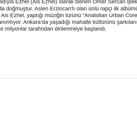
dıyla Ezhel (Ais Ezhel) olarak bilinen Ömer Sercan İpe
a doğmuştur. Aslen Erzincan'lı olan ünlü rapçi ilk albü
n Ais Ezhel, yaptığı müziğin türünü "Anatolian Urban C
anımlıyor. Ankara’da yaşadığı mahalle kültürünü şarkılar
de milyonlar tarafından dinlenmeye başlandı.